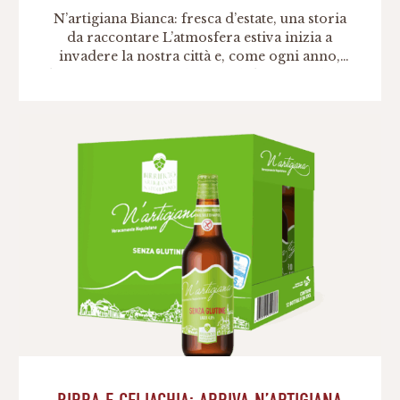
N’artigiana Bianca: fresca d’estate, una storia
da raccontare L’atmosfera estiva inizia a
invadere la nostra città e, come ogni anno,
bisogna pensare anche a quale birra scegliere
per accompagnare i piatti estivi tipici
dell’estate napoletana. N’artigiana Bianca: la
Blanche di Napoli. Con l’arrivo dell’estate
abbiamo deciso di realizzare una nuova
ricetta, una blanche dalle note […]