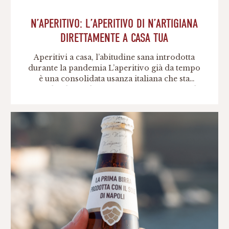
N’APERITIVO: L’APERITIVO DI N’ARTIGIANA
DIRETTAMENTE A CASA TUA
Aperitivi a casa, l’abitudine sana introdotta
durante la pandemia L’aperitivo già da tempo
è una consolidata usanza italiana che sta
prendendo piede anche all’estero: si tratta di
una bevanda alcolica o analcolica che si beve
prima dei pasti per stimolare l’appetito, ma da
qualche anno è accompagnata ad una serie di
piccoli assaggi (i finger […]