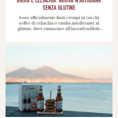
BIRRA E CELIACHIA: ARRIVA N’ARTIGIANA
SENZA GLUTINE
Sono ufficialmente finiti i tempi in cui chi
soffre di celiachia o risulta intollerante al
glutine, deve rinunciare all’inconfondibile
piacere di una birra. Al giorno d’oggi, infatti,
anche chi soffre di queste patologie, può
godersi appieno il gusto di un buon boccale
dissetante grazie alla nuovissima N’Artigiana
senza glutine. Birra e celiachia: arriva
N’Artigiana senza […]