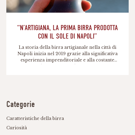
“N’ARTIGIANA, LA PRIMA BIRRA PRODOTTA
CON IL SOLE DI NAPOLI”
La storia della birra artigianale nella città di
Napoli inizia nel 2019 grazie alla significativa
esperienza imprenditoriale e alla costante
ricerca dell’eccellenza di Vincenzo Caso,
imprenditore partenopeo già leader
nell’ambito della distribuzione di food &
beverage. Dopo circa quarant’anni, Vincenzo,
insieme alla sua famiglia, ha deciso di
continuare ad investire sul territorio
Categorie
partenopeo, inaugurando il […]
Caratteristiche della birra
Curiosità