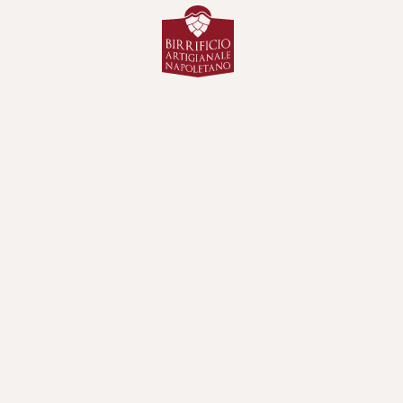
scorri in basso
per tirare la linguetta