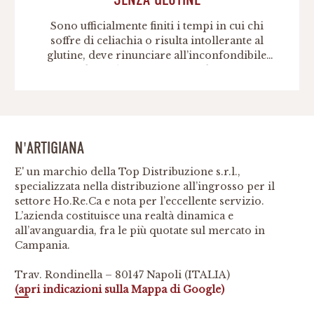
Sono ufficialmente finiti i tempi in cui chi
soffre di celiachia o risulta intollerante al
glutine, deve rinunciare all’inconfondibile
piacere di una birra. Al giorno d’oggi, infatti,
anche chi soffre di queste patologie, può
godersi appieno il gusto di un buon boccale
dissetante grazie alla nuovissima N’Artigiana
senza glutine. Birra e celiachia: arriva
N’Artigiana senza […]
N'ARTIGIANA
E' un marchio della Top Distribuzione s.r.l.,
specializzata nella distribuzione all’ingrosso per il
settore Ho.Re.Ca e nota per l’eccellente servizio.
L’azienda costituisce una realtà dinamica e
all’avanguardia, fra le più quotate sul mercato in
Campania.
Trav. Rondinella – 80147 Napoli (ITALIA)
(apri indicazioni sulla Mappa di Google)