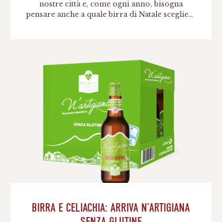
nostre città e, come ogni anno, bisogna
pensare anche a quale birra di Natale scegliere
per accompagnare i piatti più caratteristici
delle nostre Feste. Birra di Natale: la Belgian
Strong Ale. Al giorno d’oggi le birre create
per le festività natalizie rappresentano
specialità immancabili, che vengono prodotte
dai birrifici […]
BIRRA E CELIACHIA: ARRIVA N’ARTIGIANA
SENZA GLUTINE